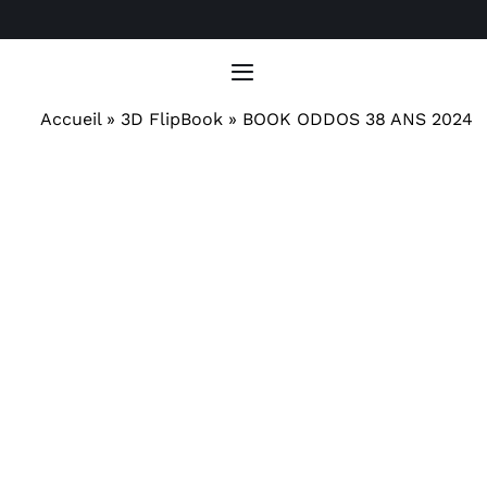
Passer
au
contenu
Toggle
Navigation
Accueil
»
3D FlipBook
»
BOOK ODDOS 38 ANS 2024