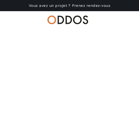
Vous avez un projet ? Prenez rendez-vous
Accueil
Nous connaître
Réalisations
Produits
Actu
RSE