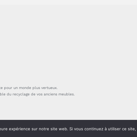
te pour un monde plus vertueux.
able du recyclage de vos anciens meubles.
eure expérience sur notre site web. Si vous continuez à utiliser ce sit