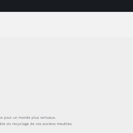
te pour un monde plus vertueux.
able du recyclage de vos anciens meubles.