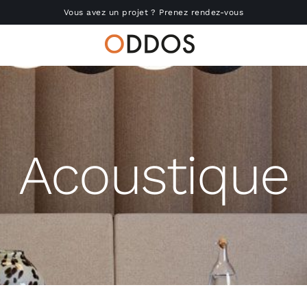
Vous avez un projet ? Prenez rendez-vous
Accueil
Nous connaître
Acoustique
Réalisations
Produits
Actu
RSE