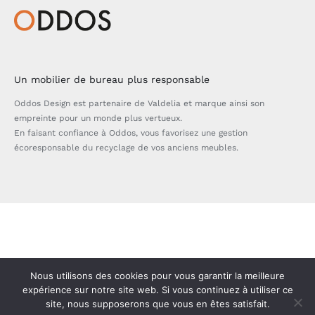
Un mobilier de bureau plus responsable
Oddos Design est partenaire de Valdelia et marque ainsi son
empreinte pour un monde plus vertueux.
En faisant confiance à Oddos, vous favorisez une gestion
écoresponsable du recyclage de vos anciens meubles.
Bascule
de
la
zone
Nous utilisons des cookies pour vous garantir la meilleure
de
expérience sur notre site web. Si vous continuez à utiliser ce
site, nous supposerons que vous en êtes satisfait.
la