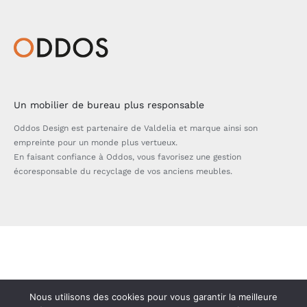
Un mobilier de bureau plus responsable
Oddos Design est partenaire de Valdelia et marque ainsi son
empreinte pour un monde plus vertueux.
En faisant confiance à Oddos, vous favorisez une gestion
écoresponsable du recyclage de vos anciens meubles.
Bascule
de
la
zone
Nous utilisons des cookies pour vous garantir la meilleure