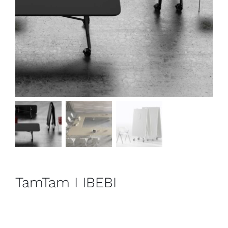
Outlet
Contact
TamTam I IBEBI