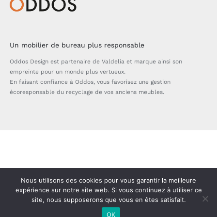
Un mobilier de bureau plus responsable
Oddos Design est partenaire de Valdelia et marque ainsi son
empreinte pour un monde plus vertueux.
En faisant confiance à Oddos, vous favorisez une gestion
écoresponsable du recyclage de vos anciens meubles.
Bascule
de
la
zone
Nous utilisons des cookies pour vous garantir la meilleure
expérience sur notre site web. Si vous continuez à utiliser ce
de
site, nous supposerons que vous en êtes satisfait.
la
OK