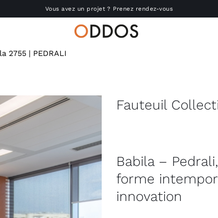
Vous avez un projet ? Prenez rendez-vous
ila 2755 | PEDRALI
Accueil
Nous connaître
Fauteuil Collec
Réalisations
Produits
Babila – Pedral
forme intemporel
Actu
innovation
RSE