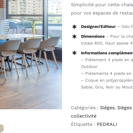
Simplicité pour cette chai
pour vos espaces de restau
Outlet
Designer/Editeur
– Odo Fi
Contact
Dimensions
– Pour la cha
totale 800, Haut assise 
Informations complément
– Piétement 4 pieds en ac
Outdoor
– Piétements 4 pieds en f
– Coque en polypropylène,
Sable, Gris, Noir ou Mou
Catégories :
Sièges
,
Sièges
collectivité
Étiquette :
PEDRALI