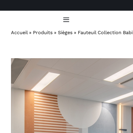
Passer
au
contenu
Toggle
Navigation
Accueil
»
Produits
»
Sièges
»
Fauteuil Collection Bab