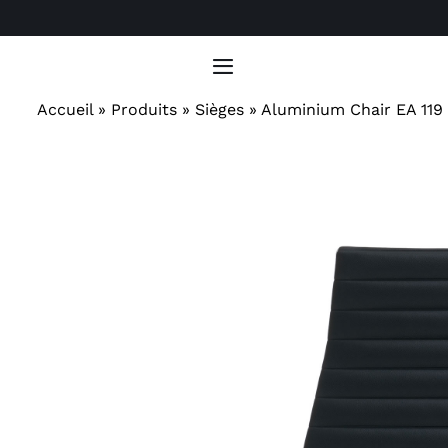
Passer
au
contenu
Toggle
Navigation
Accueil
»
Produits
»
Sièges
»
Aluminium Chair EA 119 