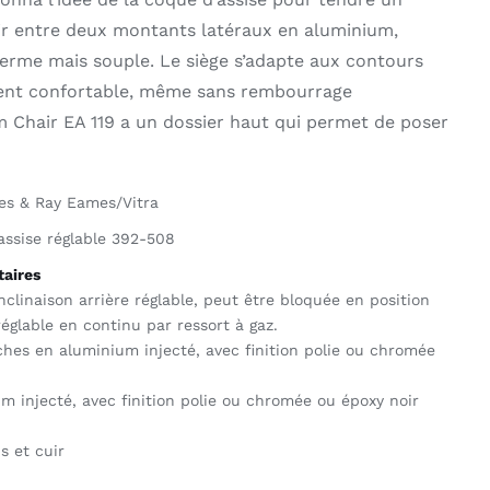
ir entre deux montants latéraux en aluminium,
ferme mais souple. Le siège s’adapte aux contours
ent confortable, même sans rembourrage
um Chair EA 119 a un dossier haut qui permet de poser
es & Ray Eames/Vitra
ssise réglable 392-508
aires
clinaison arrière réglable, peut être bloquée en position
réglable en continu par ressort à gaz.
hes en aluminium injecté, avec finition polie ou chromée
m injecté, avec finition polie ou chromée ou époxy noir
s et cuir