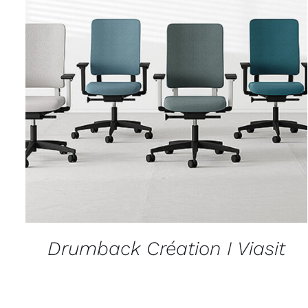
APERÇU
Drumback Création I Viasit