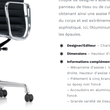
panneau de tissu ou de cu
Outlet
obtenant ainsi une assise 
du corps et est extrêmem
Contact
sophistiqué. Ici, l’Alumini
les épaules.
Designer/Editeur
– Charl
Dimensions
– Hauteur d’a
Informations complément
– Mécanisme d’assise
:
in
droite. Hauteur d’assise 
– Piétement à cinq branc
ou époxy noir foncé
– Accoudoirs en aluminiu
foncé.
– Grande variété de tissu