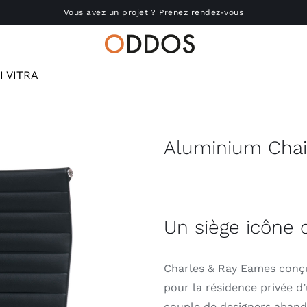
Vous avez un projet ? Prenez rendez-vous
I VITRA
Accueil
Nous connaître
Aluminium Chair
Réalisations
Produits
Un siège icône 
Actu
Charles & Ray Eames conçu
pour la résidence privée d’
RSE
couple de designers abando