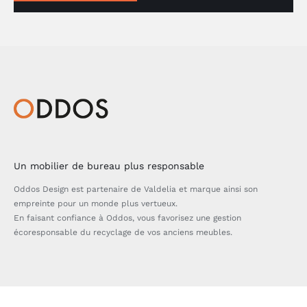
Un mobilier de bureau plus responsable
Oddos Design est partenaire de Valdelia et marque ainsi son
empreinte pour un monde plus vertueux.
En faisant confiance à Oddos, vous favorisez une gestion
écoresponsable du recyclage de vos anciens meubles.
Bascule