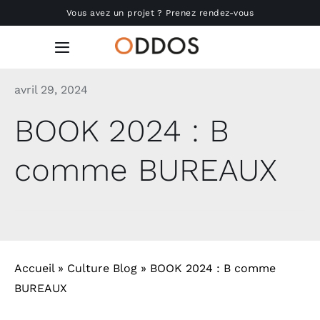
Passer
Vous avez un projet ? Prenez rendez-vous
au
contenu
Toggle
Navigation
avril 29, 2024
Accueil
BOOK 2024 : B
Nous connaître
comme BUREAUX
Réalisations
Produits
Actu
Accueil
»
Culture Blog
»
BOOK 2024 : B comme
BUREAUX
RSE