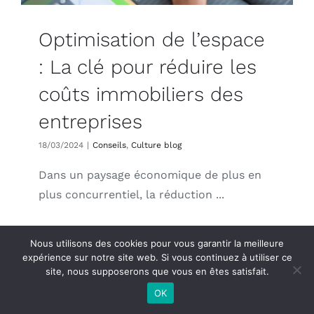
Optimisation de l’espace
: La clé pour réduire les
coûts immobiliers des
entreprises
18/03/2024
|
Conseils
,
Culture blog
Dans un paysage économique de plus en
plus concurrentiel, la réduction ...
Lire la suite
Nous utilisons des cookies pour vous garantir la meilleure
expérience sur notre site web. Si vous continuez à utiliser ce
site, nous supposerons que vous en êtes satisfait.
OK