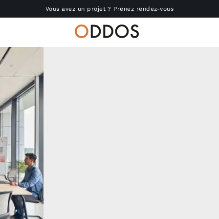
Vous avez un projet ? Prenez rendez-vous
Accueil
Nous connaître
Réalisations
Produits
Actu
RSE