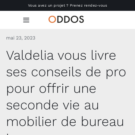
Passer
Vous avez un projet ? Prenez rendez-vous
au
contenu
Toggle
Navigation
mai 23, 2023
Accueil
Valdelia vous livre
Nous connaître
ses conseils de pro
Réalisations
pour offrir une
Produits
seconde vie au
Actu
mobilier de bureau
RSE