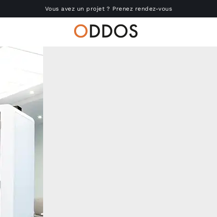
Vous avez un projet ? Prenez rendez-vous
Accueil
Nous connaître
Réalisations
Produits
Actu
RSE