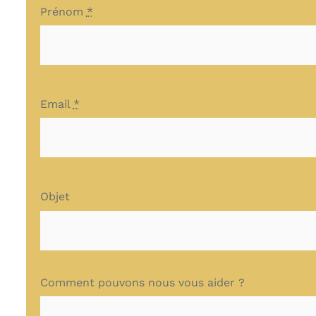
Prénom
*
Email
*
Objet
Comment pouvons nous vous aider ?