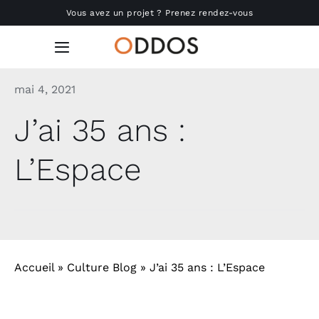
Passer
Vous avez un projet ? Prenez rendez-vous
au
contenu
Toggle
Navigation
mai 4, 2021
Accueil
J’ai 35 ans :
Nous connaître
L’Espace
Réalisations
Produits
Actu
Accueil
»
Culture Blog
»
J’ai 35 ans : L’Espace
RSE