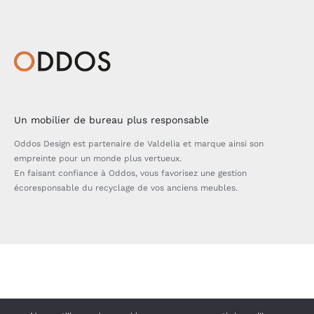
Un mobilier de bureau plus responsable
Oddos Design est partenaire de Valdelia et marque ainsi son
empreinte pour un monde plus vertueux.
En faisant confiance à Oddos, vous favorisez une gestion
écoresponsable du recyclage de vos anciens meubles.
Bascule
de
la
zone