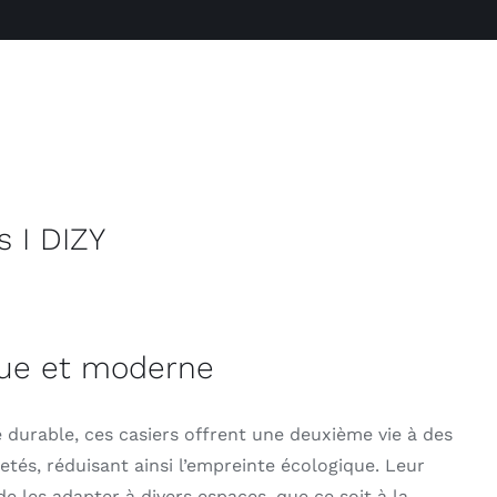
s I DIZY
que et moderne
durable, ces casiers offrent une deuxième vie à des
etés, réduisant ainsi l’empreinte écologique. Leur
 les adapter à divers espaces, que ce soit à la