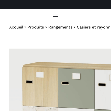
Passer
au
contenu
Toggle
Navigation
Accueil
»
Produits
»
Rangements
»
Casiers et rayon