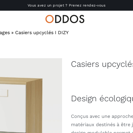
Vous avez un projet ? Prenez rendez-vous
nages
»
Casiers upcyclés I DIZY
Accueil
Nous connaître
Casiers upcyclé
Réalisations
Produits
Design écologi
Actu
Conçus avec une approche 
matériaux destinés à être j
RSE
design modulable permet de