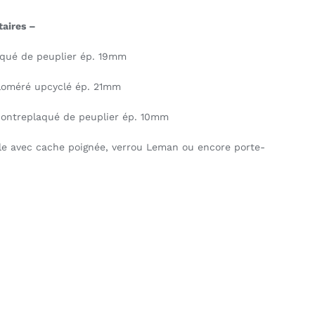
aires –
aqué de peuplier ép. 19mm
loméré upcyclé ép. 21mm
 contreplaqué de peuplier ép. 10mm
ble avec cache poignée, verrou Leman ou encore porte-