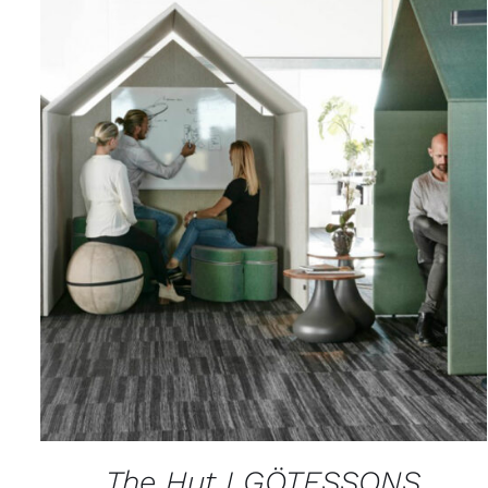
APERÇU
The Hut I GÖTESSONS