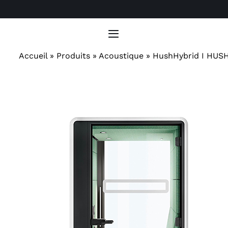
Passer
au
contenu
Toggle
Navigation
Accueil
»
Produits
»
Acoustique
»
HushHybrid I HUS