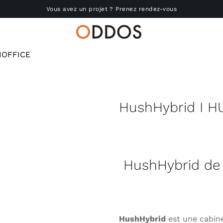
Vous avez un projet ? Prenez rendez-vous
HOFFICE
Accueil
Nous connaître
HushHybrid I 
Réalisations
Produits
HushHybrid de 
Actu
RSE
HushHybrid
est une cabine