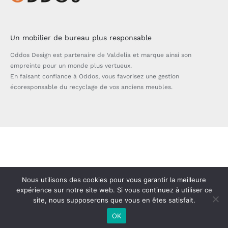
Un mobilier de bureau plus responsable
Oddos Design est partenaire de Valdelia et marque ainsi son
empreinte pour un monde plus vertueux.
En faisant confiance à Oddos, vous favorisez une gestion
écoresponsable du recyclage de vos anciens meubles.
Bascule
de
la
zone
Nous utilisons des cookies pour vous garantir la meilleure
expérience sur notre site web. Si vous continuez à utiliser ce
de
site, nous supposerons que vous en êtes satisfait.
la
OK
barre