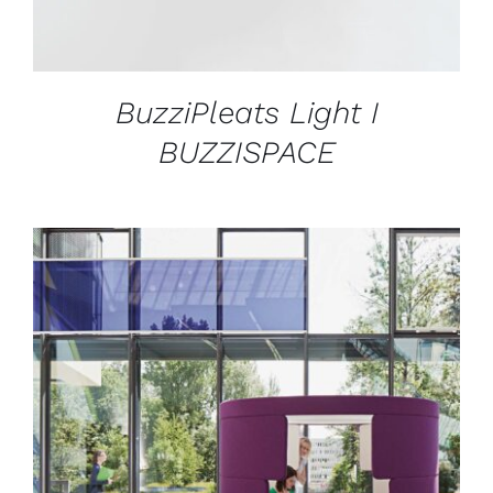
BuzziPleats Light I
BUZZISPACE
DÉTAILS