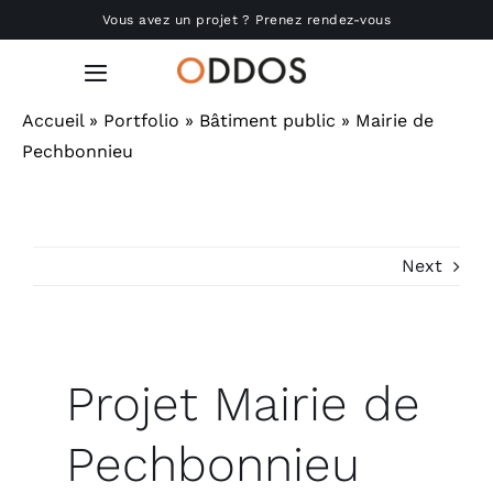
Passer
Vous avez un projet ? Prenez rendez-vous
au
contenu
Toggle
Navigation
Accueil
»
Portfolio
»
Bâtiment public
»
Mairie de
Accueil
Pechbonnieu
Nous connaître
Next
Réalisations
Produits
Projet
Mairie de
Actu
Pechbonnieu
RSE