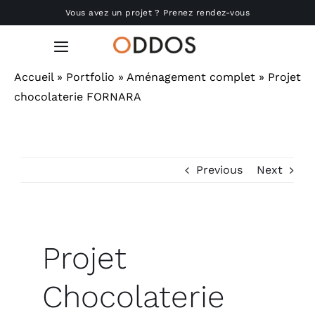
Passer
Vous avez un projet ? Prenez rendez-vous
au
contenu
Toggle
Navigation
Accueil
»
Portfolio
»
Aménagement complet
»
Projet
Accueil
chocolaterie FORNARA
Nous connaître
Previous
Next
Réalisations
Produits
Projet
Actu
Chocolaterie
RSE