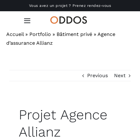
Passer
Vous avez un projet ? Prenez rendez-vous
au
contenu
Toggle
Navigation
Accueil
»
Portfolio
»
Bâtiment privé
»
Agence
Accueil
d’assurance Allianz
Nous connaître
Previous
Next
Réalisations
Produits
Projet Agence
Actu
Allianz
RSE