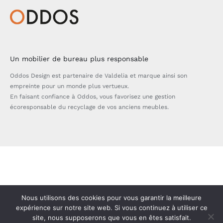
Un mobilier de bureau plus responsable
Oddos Design est partenaire de Valdelia et marque ainsi son
empreinte pour un monde plus vertueux.
En faisant confiance à Oddos, vous favorisez une gestion
écoresponsable du recyclage de vos anciens meubles.
Bascule
de
la
zone
Nous utilisons des cookies pour vous garantir la meilleure
de
expérience sur notre site web. Si vous continuez à utiliser ce
site, nous supposerons que vous en êtes satisfait.
la